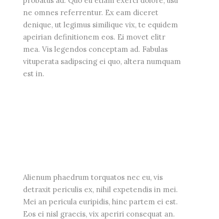
probatus ad. Quo eu etiam exerci dolore, usu
ne omnes referrentur. Ex eam diceret
denique, ut legimus similique vix, te equidem
apeirian definitionem eos. Ei movet elitr
mea. Vis legendos conceptam ad. Fabulas
vituperata sadipscing ei quo, altera numquam
est in.
Alienum phaedrum torquatos nec eu, vis
detraxit periculis ex, nihil expetendis in mei.
Mei an pericula euripidis, hinc partem ei est.
Eos ei nisl graecis, vix aperiri consequat an.