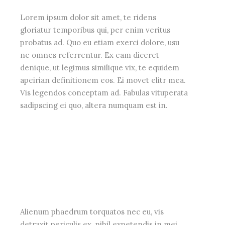
Lorem ipsum dolor sit amet, te ridens
gloriatur temporibus qui, per enim veritus
probatus ad. Quo eu etiam exerci dolore, usu
ne omnes referrentur. Ex eam diceret
denique, ut legimus similique vix, te equidem
apeirian definitionem eos. Ei movet elitr mea.
Vis legendos conceptam ad. Fabulas vituperata
sadipscing ei quo, altera numquam est in.
Alienum phaedrum torquatos nec eu, vis
detraxit periculis ex, nihil expetendis in mei.