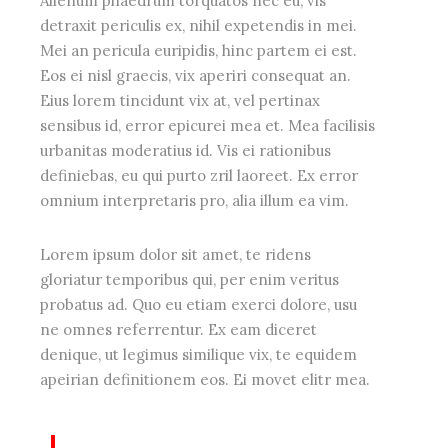
Alienum phaedrum torquatos nec eu, vis
detraxit periculis ex, nihil expetendis in mei.
Mei an pericula euripidis, hinc partem ei est.
Eos ei nisl graecis, vix aperiri consequat an.
Eius lorem tincidunt vix at, vel pertinax
sensibus id, error epicurei mea et. Mea facilisis
urbanitas moderatius id. Vis ei rationibus
definiebas, eu qui purto zril laoreet. Ex error
omnium interpretaris pro, alia illum ea vim.
Lorem ipsum dolor sit amet, te ridens
gloriatur temporibus qui, per enim veritus
probatus ad. Quo eu etiam exerci dolore, usu
ne omnes referrentur. Ex eam diceret
denique, ut legimus similique vix, te equidem
apeirian definitionem eos. Ei movet elitr mea.