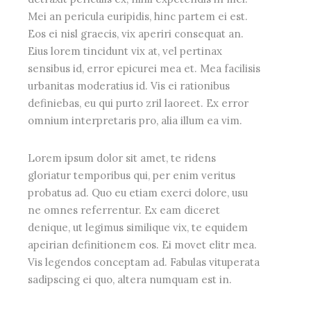
Mei an pericula euripidis, hinc partem ei est.
Eos ei nisl graecis, vix aperiri consequat an.
Eius lorem tincidunt vix at, vel pertinax
sensibus id, error epicurei mea et. Mea facilisis
urbanitas moderatius id. Vis ei rationibus
definiebas, eu qui purto zril laoreet. Ex error
omnium interpretaris pro, alia illum ea vim.
Lorem ipsum dolor sit amet, te ridens
gloriatur temporibus qui, per enim veritus
probatus ad. Quo eu etiam exerci dolore, usu
ne omnes referrentur. Ex eam diceret
denique, ut legimus similique vix, te equidem
apeirian definitionem eos. Ei movet elitr mea.
Vis legendos conceptam ad. Fabulas vituperata
sadipscing ei quo, altera numquam est in.